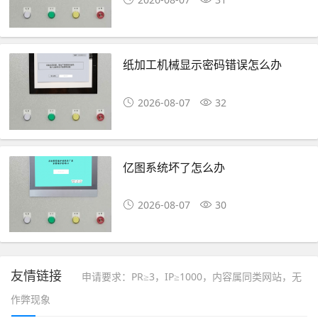
纸加工机械显示密码错误怎么办
2026-08-07
32
亿图系统坏了怎么办
2026-08-07
30
友情链接
申请要求：PR≥3，IP≥1000，内容属同类网站，无
作弊现象