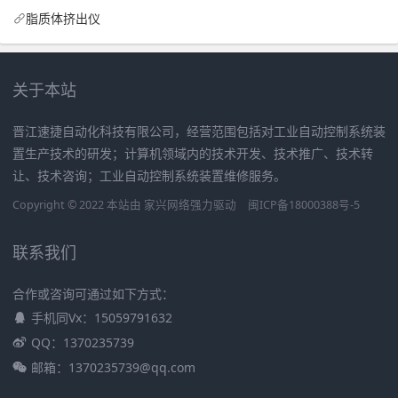
脂质体挤出仪
关于本站
晋江速捷自动化科技有限公司，经营范围包括对工业自动控制系统装
置生产技术的研发；计算机领域内的技术开发、技术推广、技术转
让、技术咨询；工业自动控制系统装置维修服务。
Copyright © 2022 本站由
家兴网络
强力驱动
闽ICP备18000388号-5
联系我们
合作或咨询可通过如下方式：
手机同Vx：15059791632
QQ：1370235739
邮箱：1370235739@qq.com