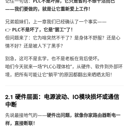
记住一句话：
PLC不是坏掉，它只是暂时不想干活而已
——我们要做的，就是让它重新爱上工作！
兄弟姐妹们，上一章我们已经确认了一个事实——
👉
PLC不是坏了，它是“罢工”了！
但问题来了：它为啥突然不干了？是身体不舒服？还是心
情不好？还是被人下了黑手？
别急，这可不是玄学，也不是老板在背后使坏。
咱们今天就来一场“PLC心理体检”，从硬件、软件到外部环
境，把所有可能让它“躺平”的原因都翻出来晒晒太阳！
2.1 硬件层面：电源波动、IO模块损坏或通信
中断
先说最接地气的——
硬件出问题，就像你家路由器断电一
样，直接断联！