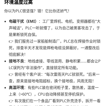
环境温度过高
你以为PLC很坚强？错！它比你还娇气！
电磁干扰（EMI）
：工厂里焊机、电机、变频器都在“大
声喊话”，PLC一听就懵了，以为自己被黑客攻击了，于
是果断锁死自保。
👉 我们服务过一家船舶制造厂，PLC总在焊接作业时锁
死，排查半天才发现是焊枪电缆没屏蔽好，一通整改后
彻底解决！
接地不良
：地线虚接、零线混用、静电积累……都会让P
LC误判为“非法操作”，直接锁定所有功能。
👉 曾经有个客户说：“每次雷雨天PLC就锁死。”后来一
查，原来是接地电阻超标，换个接地极，风雨无阻！
高温环境
：有些PLC装在密闭柜子里，散热差，温度一
上来（>60℃），CPU自动降频甚至停机保护。
👉 有次我们在一个食品厂看到PLC外壳烫手，拆开一看