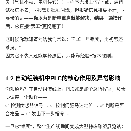
灵（气缸不动、电机停转）； - 程序无法上传/下载，连调
试都进不去； - 报警灯疯狂闪烁，但报错信息模糊不清； -
最惨的是——
你以为是断电重启就能解决，结果一通操作
后，它直接“罢工”更彻底了！
这时候你就知道为啥我们常说：“PLC一旦锁死，比初恋还
难搞。”
因为它不像人还能解释原因，只能靠经验+技术硬刚。
1.2 自动组装机中PLC的核心作用及异常影响
你知道吗？在自动组装线上，PLC就是那个总指挥官，负责
协调每一个动作——
✅ 检测传感器信号 → ✅ 控制伺服马达定位 → ✅ 判断是否
合格品 → ✅ 发出下一步指令……
一旦它“锁死”，整个生产线瞬间变成大型静态雕塑展览馆：