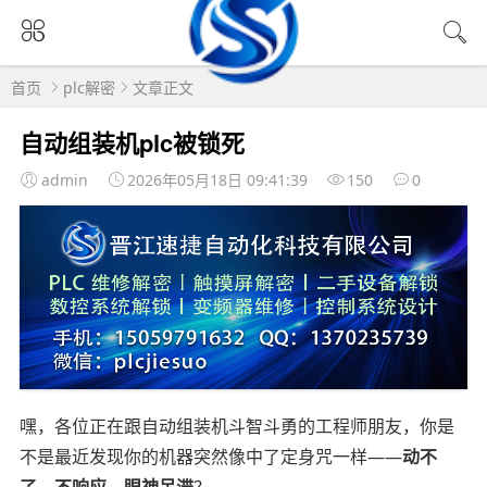
首页
plc解密
文章正文
自动组装机plc被锁死
admin
2026年05月18日 09:41:39
150
0
嘿，各位正在跟自动组装机斗智斗勇的工程师朋友，你是
不是最近发现你的机器突然像中了定身咒一样——
动不
了、不响应、眼神呆滞
？