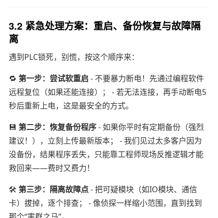
3.2 紧急处理方案：重启、备份恢复与故障隔
离
遇到PLC锁死，别慌，按这个顺序来：
🔁
第一步：尝试软重启
- 不要暴力断电！先通过编程软件
远程复位（如果还能连接）； - 若无法连接，再手动断电5
秒后重新上电，这是最安全的方式。
💾
第二步：恢复备份程序
- 如果你平时有定期备份（强烈
建议！），立刻上传最新版本； - 我们见过太多客户因为
没备份，结果程序丢失，只能靠工程师现场反推逻辑才能
救回来——费时又费力！
🛠️
第三步：隔离故障点
- 把可疑模块（如IO模块、通信
卡）拔掉，逐个排查； - 像侦探一样缩小范围，直到找到
那个“害群之马”。