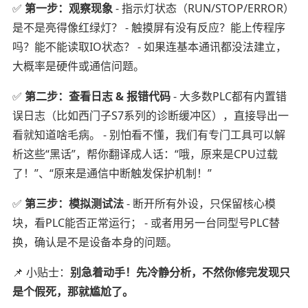
✅
第一步：观察现象
- 指示灯状态（RUN/STOP/ERROR）
是不是亮得像红绿灯？ - 触摸屏有没有反应？能上传程序
吗？能不能读取IO状态？ - 如果连基本通讯都没法建立，
大概率是硬件或通信问题。
✅
第二步：查看日志 & 报错代码
- 大多数PLC都有内置错
误日志（比如西门子S7系列的诊断缓冲区），直接导出一
看就知道啥毛病。 - 别怕看不懂，我们有专门工具可以解
析这些“黑话”，帮你翻译成人话：“哦，原来是CPU过载
了！”、“原来是通信中断触发保护机制！”
✅
第三步：模拟测试法
- 断开所有外设，只保留核心模
块，看PLC能否正常运行； - 或者用另一台同型号PLC替
换，确认是不是设备本身的问题。
📌 小贴士：
别急着动手！先冷静分析，不然你修完发现只
是个假死，那就尴尬了。