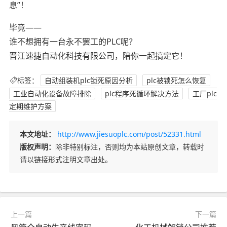
息”！
毕竟——
谁不想拥有一台永不罢工的PLC呢？
晋江速捷自动化科技有限公司，陪你一起搞定它！
标签：
自动组装机plc锁死原因分析
plc被锁死怎么恢复
工业自动化设备故障排除
plc程序死循环解决方法
工厂plc
定期维护方案
本文地址：
http://www.jiesuoplc.com/post/52331.html
版权声明：
除非特别标注，否则均为本站原创文章，转载时
请以链接形式注明文章出处。
上一篇
下一篇