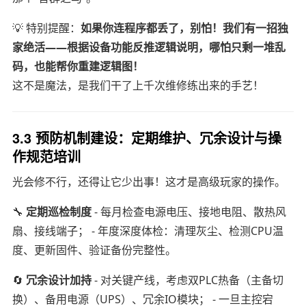
💡 特别提醒：
如果你连程序都丢了，别怕！我们有一招独
家绝活——根据设备功能反推逻辑说明，哪怕只剩一堆乱
码，也能帮你重建逻辑图！
这不是魔法，是我们干了上千次维修练出来的手艺！
3.3 预防机制建设：定期维护、冗余设计与操
作规范培训
光会修不行，还得让它少出事！这才是高级玩家的操作。
🔧
定期巡检制度
- 每月检查电源电压、接地电阻、散热风
扇、接线端子； - 年度深度体检：清理灰尘、检测CPU温
度、更新固件、验证备份完整性。
🔄
冗余设计加持
- 对关键产线，考虑双PLC热备（主备切
换）、备用电源（UPS）、冗余IO模块； - 一旦主控宕