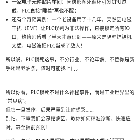
一家电子元件贴片车间
：因梯形图死循环引发CPU过
载，PLC直接“睡着”再也不醒；
还有个奇葩案例：一个老设备用了十几年，突然因电磁
干扰（EMI）让PLC误判为非法操作，直接锁定所有IO
口，维修师傅看了半天才意识到——原来是隔壁焊锡机
太猛，电磁波把PLC当成了敌人！
所以说，PLC锁死这事，不分行业、不论年龄、不管你是新
手还是老油条，随时可能找上门。
所以你看，PLC锁死不是什么神秘事件，而是工业世界里的
“常见病”。
但它一旦发作，后果严重到让你想哭……
别怕，下章我们会深挖病因，教你如何精准诊断、快速应
对，甚至提前预防！