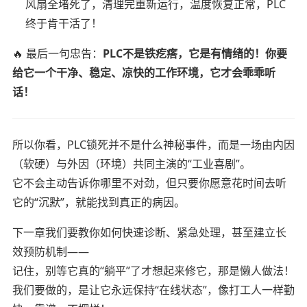
风扇全堵死了，清理完重新运行，温度恢复正常，PLC
终于肯干活了！
🔥 最后一句忠告：
PLC不是铁疙瘩，它是有情绪的！你要
给它一个干净、稳定、凉快的工作环境，它才会乖乖听
话！
所以你看，PLC锁死并不是什么神秘事件，而是一场由内因
（软硬）与外因（环境）共同主演的“工业喜剧”。
它不会主动告诉你哪里不对劲，但只要你愿意花时间去听
它的“沉默”，就能找到真正的病因。
下一章我们要教你如何快速诊断、紧急处理，甚至建立长
效预防机制——
记住，别等它真的“躺平”了才想起来修它，那是懒人做法！
我们要做的，是让它永远保持“在线状态”，像打工人一样勤