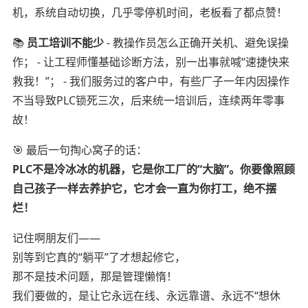
机，系统自动切换，几乎零停机时间，老板看了都点赞！
📚
员工培训不能少
- 教操作员怎么正确开关机、避免误操
作； - 让工程师懂基础诊断方法，别一出事就喊“速捷快来
救我！”； - 我们服务过的客户中，有些厂子一年内因操作
不当导致PLC锁死三次，后来统一培训后，连续两年零事
故！
🎯 最后一句掏心窝子的话：
PLC不是冷冰冰的机器，它是你工厂的“大脑”。你要像照顾
自己孩子一样去养护它，它才会一直为你打工，绝不摆
烂！
记住啊朋友们——
别等到它真的“躺平”了才想起修它，
那不是技术问题，那是管理懒惰！
我们要做的，是让它永远在线、永远靠谱、永远不“想休