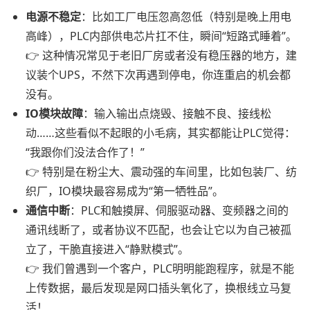
电源不稳定
：比如工厂电压忽高忽低（特别是晚上用电
高峰），PLC内部供电芯片扛不住，瞬间“短路式睡着”。
👉 这种情况常见于老旧厂房或者没有稳压器的地方，建
议装个UPS，不然下次再遇到停电，你连重启的机会都
没有。
IO模块故障
：输入输出点烧毁、接触不良、接线松
动……这些看似不起眼的小毛病，其实都能让PLC觉得：
“我跟你们没法合作了！”
👉 特别是在粉尘大、震动强的车间里，比如包装厂、纺
织厂，IO模块最容易成为“第一牺牲品”。
通信中断
：PLC和触摸屏、伺服驱动器、变频器之间的
通讯线断了，或者协议不匹配，也会让它以为自己被孤
立了，干脆直接进入“静默模式”。
👉 我们曾遇到一个客户，PLC明明能跑程序，就是不能
上传数据，最后发现是网口插头氧化了，换根线立马复
活！