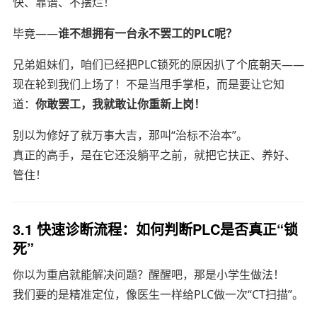
快、靠谱、不摆烂！
毕竟——
谁不想拥有一台永不罢工的PLC呢？
兄弟姐妹们，咱们已经把PLC锁死的原因扒了个底朝天——
现在轮到我们上场了！不是当甩手掌柜，而是要让它知
道：
你敢罢工，我就敢让你重新上岗！
别以为修好了就万事大吉，那叫“治标不治本”。
真正的高手，是在它还没躺平之前，就把它扶正、养好、
管住！
3.1 快速诊断流程：如何判断PLC是否真正“锁
死”
你以为重启就能解决问题？醒醒吧，那是小学生做法！
我们要的是精准定位，像医生一样给PLC做一次“CT扫描”。