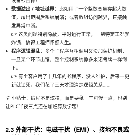
设备秒回神！
数据溢出 / 地址越界
：比如用了一个整数变量存超大数
值，超出范围后系统崩溃；或者数组访问越界，直接触
发异常中断。
👉 这类问题特别隐蔽，平时运行正常，一到特定工况就
炸锅，搞得工程师怀疑人生。
程序逻辑混乱
：多个子程序互相调用又没加保护机制，
一旦某个环节出错，整个控制系统像多米诺骨牌一样倒
下。
👉 有个客户用了十几年的老程序，没人维护，后来一更
新就锁死，我们花了三天才理清楚逻辑关系……
💡 小贴士：编程不是炫技，而是要稳！宁可慢一点，也别
让PLC半夜三点还在加班算数学题！
2.3 外部干扰：电磁干扰（EMI）、接地不良或